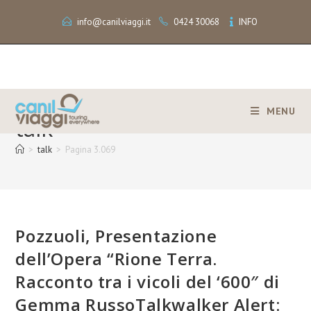
info@canilviaggi.it
0424 30068
INFO
MENU
talk
>
talk
>
Pagina 3.069
Pozzuoli, Presentazione
dell’Opera “Rione Terra.
Racconto tra i vicoli del ‘600″ di
Gemma RussoTalkwalker Alert: