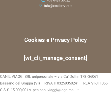
+39 0424 30822
info@canilservice.it
Cookies e Privacy Policy
[wt_cli_manage_consent]
CANIL VIAGGI SRL unipersonale – via Ca’ Dolfin 178 -36061
Bassano del Grappa (VI) – P.IVA IT03259350241 – REA VI-311066
C.S.€. 15.000,00 i.v. pec.canilviaggi@legalmail.it