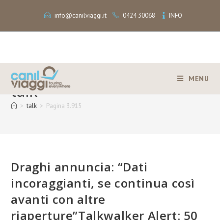
info@canilviaggi.it
0424 30068
INFO
MENU
talk
>
talk
>
Pagina 3.915
Draghi annuncia: “Dati
incoraggianti, se continua così
avanti con altre
riaperture”Talkwalker Alert: 50