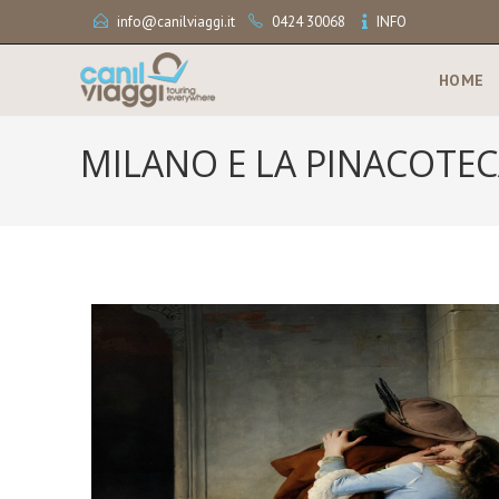
info@canilviaggi.it
0424 30068
INFO
HOME
MILANO E LA PINACOTEC