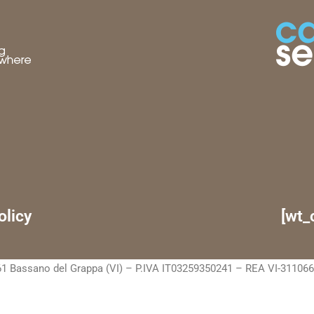
olicy
[wt_
1 Bassano del Grappa (VI) – P.IVA IT03259350241 – REA VI-311066 C.