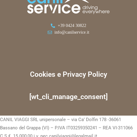
+39 0424 30822
info@canilservice.it
Cookies e Privacy Policy
[wt_cli_manage_consent]
CANIL VIAGGI SRL unipersonale – via Ca’ Dolfin 178 -36061
Bassano del Grappa (VI) – P.IVA IT03259350241 – REA VI-311066
C.S.€. 15.000,00 i.v. pec.canilviaggi@legalmail.it