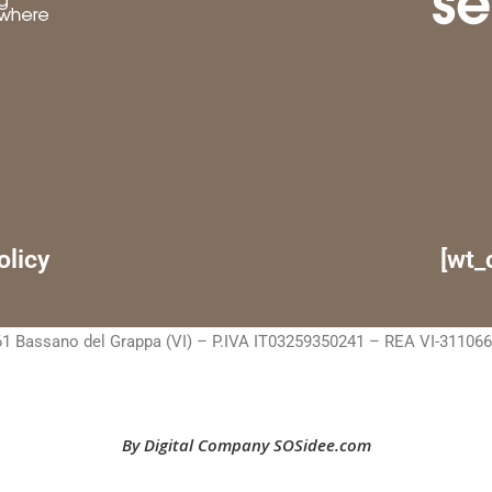
olicy
[wt_
1 Bassano del Grappa (VI) – P.IVA IT03259350241 – REA VI-311066 C.
By Digital Company SOSidee.com