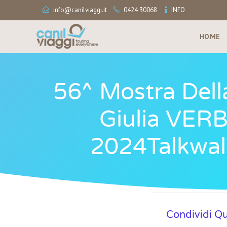
info@canilviaggi.it
0424 30068
INFO
HOME
56^ Mostra Della
Giulia VER
2024Talkwalk
Condividi Q