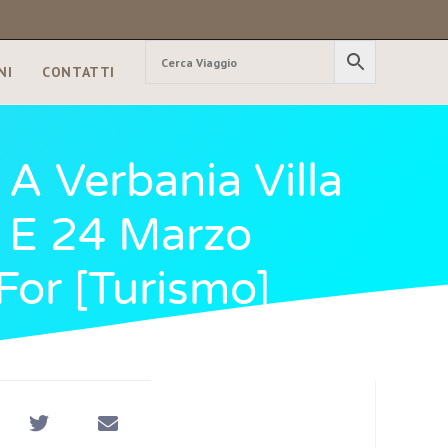
NI
CONTATTI
 A Verbania Villa
 E 24 Marzo
For [turismo]