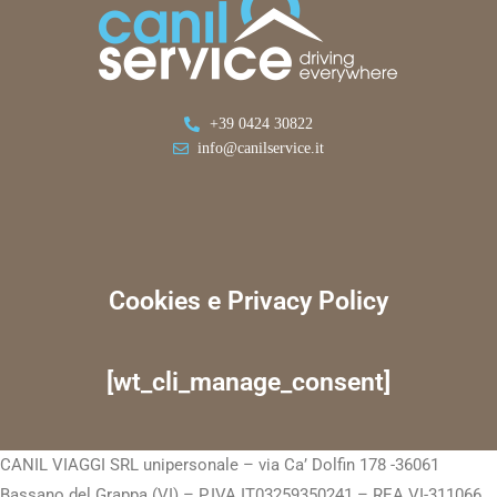
+39 0424 30822
info@canilservice.it
Cookies e Privacy Policy
[wt_cli_manage_consent]
CANIL VIAGGI SRL unipersonale – via Ca’ Dolfin 178 -36061
Bassano del Grappa (VI) – P.IVA IT03259350241 – REA VI-311066