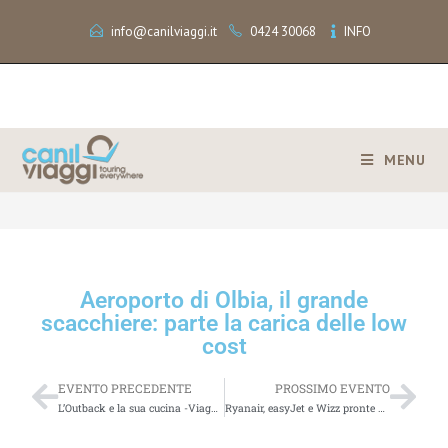
info@canilviaggi.it
0424 30068
INFO
MENU
>
Aeroporto di Olbia, il grande scacchiere: parte la carica delle low cost
Aeroporto di Olbia, il grande
scacchiere: parte la carica delle low
cost
EVENTO PRECEDENTE
PROSSIMO EVENTO
L’Outback e la sua cucina -Viaggio in Australia
Ryanair, easyJet e Wizz pronte per la fase due