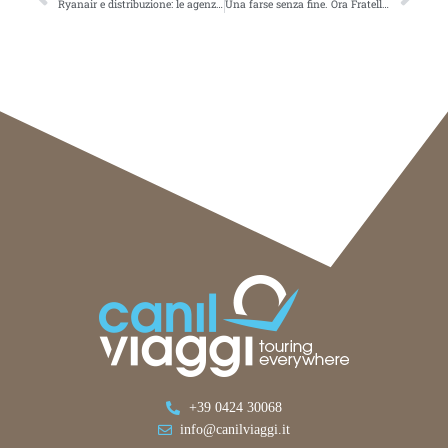
Ryanair e distribuzione: le agenzie alzano il tiro
Una farse senza fine. Ora Fratelli d’Italia vuole intitolare Linate a BerlusconiTalkwalker Alert: 50 results for [turismo]
+39 0424 30068
info@canilviaggi.it