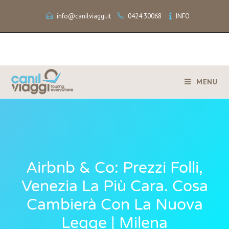
info@canilviaggi.it
0424 30068
INFO
MENU
Airbnb & Co: Prezzi Folli,
Venezia La Più Cara. Cosa
Cambierà Con La Nuova
Legge | Milena