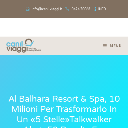
info@canilviaggi.it
0424 30068
INFO
MENU
Al Balhara Resort & Spa, 10
Milioni Per Trasformarlo In
Un «5 Stelle»Talkwalker