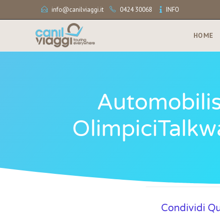
info@canilviaggi.it
0424 30068
INFO
HOME
Automobilis
OlimpiciTalkwa
Condividi Q