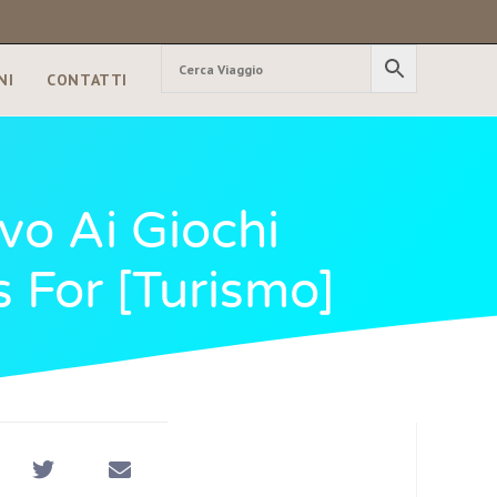
NI
CONTATTI
vo Ai Giochi
s For [turismo]