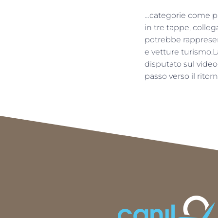
…categorie come pes
in tre tappe, colle
potrebbe rappresen
e vetture turismo.La
disputato sul vide
passo verso il ritor