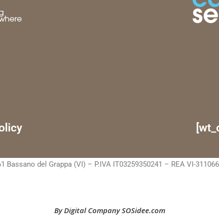
olicy
[wt_
1 Bassano del Grappa (VI) – P.IVA IT03259350241 – REA VI-311066 C.
By Digital Company SOSidee.com