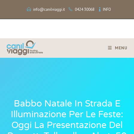
info@canilviaggi.it
0424 30068
INFO
MENU
Babbo Natale In Strada E
Illuminazione Per Le Feste:
Oggi La Presentazione Del