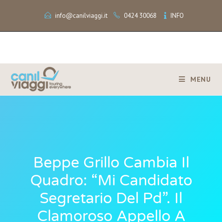
info@canilviaggi.it
0424 30068
INFO
MENU
Beppe Grillo Cambia Il
Quadro: “Mi Candidato
Segretario Del Pd”. Il
Clamoroso Appello A