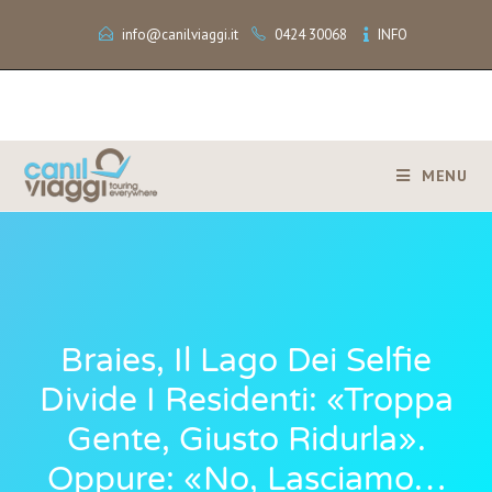
info@canilviaggi.it
0424 30068
INFO
MENU
Braies, Il Lago Dei Selfie
Divide I Residenti: «Troppa
Gente, Giusto Ridurla».
Oppure: «No, Lasciamo…