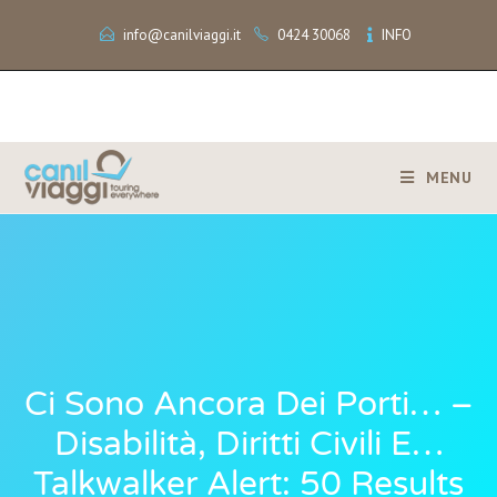
info@canilviaggi.it
0424 30068
INFO
MENU
Ci Sono Ancora Dei Porti… –
Disabilità, Diritti Civili E…
Talkwalker Alert: 50 Results