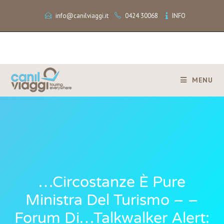
info@canilviaggi.it
0424 30068
INFO
MENU
…circostanze È Pure
Ministra Del Turismo – –
Forum Di…Talkwalker Alert: