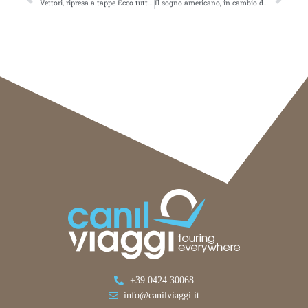
Vettori, ripresa a tappe Ecco tutti gli scenari
Il sogno americano, in cambio di darsi come merceTalkwalker Alert: 50 results for [turismo]
+39 0424 30068
info@canilviaggi.it