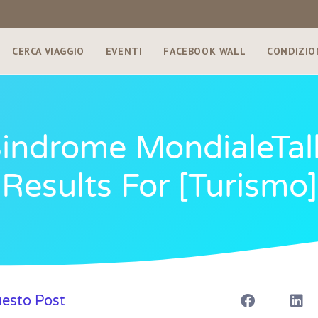
CERCA VIAGGIO
EVENTI
FACEBOOK WALL
CONDIZIO
Sindrome MondialeTalk
Results For [turismo]
uesto Post