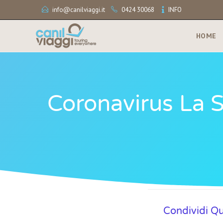
info@canilviaggi.it
0424 30068
INFO
HOME
Coronavirus La 
Condividi Q