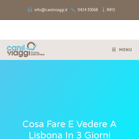
info@canilviaggi.it
0424 30068
INFO
MENU
Cosa Fare E Vedere A
Lisbona In 3 Giorni