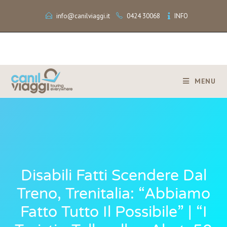
info@canilviaggi.it
0424 30068
INFO
MENU
Disabili Fatti Scendere Dal
Treno, Trenitalia: “Abbiamo
Fatto Tutto Il Possibile” | “I