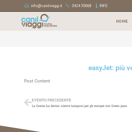
info@canilviaggi.it
0424 30068
INFO
HOME
easyJet: più v
Post Content
EVENTO PRECEDENTE
La Grecia ha deciso: niente tamponi per gli europei con Green pass