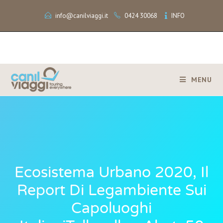
info@canilviaggi.it
0424 30068
INFO
MENU
Ecosistema Urbano 2020, Il
Report Di Legambiente Sui
Capoluoghi