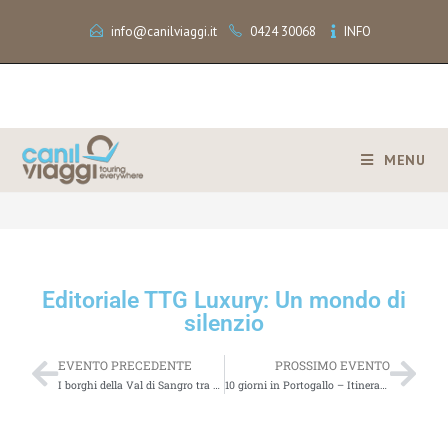
info@canilviaggi.it
0424 30068
INFO
MENU
>
Editoriale TTG Luxury: Un mondo di silenzio
Editoriale TTG Luxury: Un mondo di
silenzio
EVENTO PRECEDENTE
PROSSIMO EVENTO
I borghi della Val di Sangro tra oasi e riserve naturaliTalkwalker Alert: 50 results for [turismo]
10 giorni in Portogallo – Itinerario in auto – Consigli