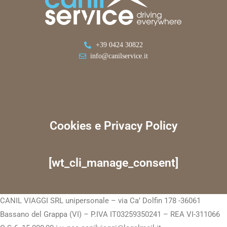
+39 0424 30822
info@canilservice.it
Cookies e Privacy Policy
[wt_cli_manage_consent]
CANIL VIAGGI SRL unipersonale – via Ca’ Dolfin 178 -36061
Bassano del Grappa (VI) – P.IVA IT03259350241 – REA VI-311066