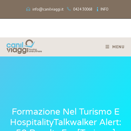
info@canilviaggi.it
0424 30068
INFO
MENU
Formazione Nel Turismo E
HospitalityTalkwalker Alert: