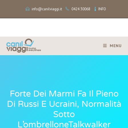
info@canilviaggi.it
0424 30068
INFO
MENU
Forte Dei Marmi Fa Il Pieno
Di Russi E Ucraini, Normalità
Sotto
L’ombrelloneTalkwalker