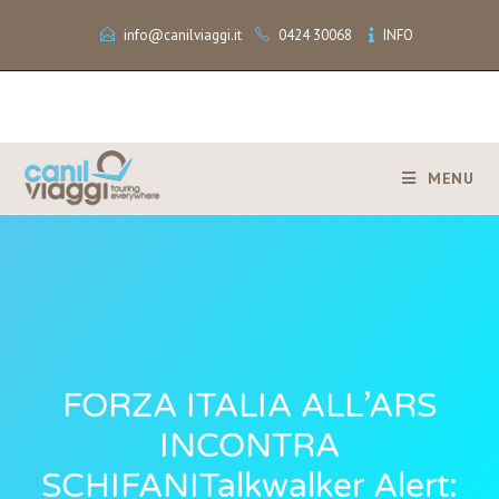
info@canilviaggi.it
0424 30068
INFO
MENU
FORZA ITALIA ALL’ARS
INCONTRA
SCHIFANITalkwalker Alert: