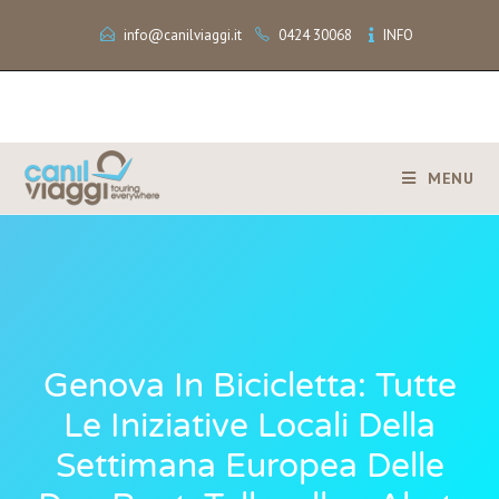
info@canilviaggi.it
0424 30068
INFO
MENU
Genova In Bicicletta: Tutte
Le Iniziative Locali Della
Settimana Europea Delle