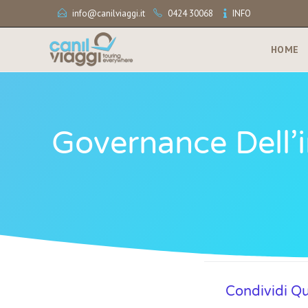
info@canilviaggi.it
0424 30068
INFO
HOME
Governance Dell’i
Condividi Q