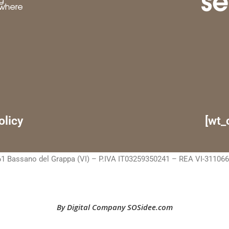
olicy
[wt_
1 Bassano del Grappa (VI) – P.IVA IT03259350241 – REA VI-311066 C.
By Digital Company SOSidee.com