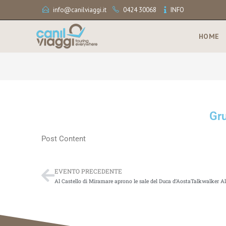
info@canilviaggi.it
0424 30068
INFO
HOME
Gru
Post Content
EVENTO PRECEDENTE
Al Castello di Miramare aprono le sale del Duca d’AostaTalkwalker Aler