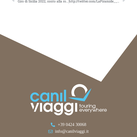
Giro di Sicilia 2022, conto alla rovescia, tutti alla caccia di NibaliTalkwalker Alert: 50 results for [turismo]
http://twitter.com/LaPiramide__/status/1512029566390484994Talkwalker Alert: 50 results for [turismo]
+39 0424 30068
info@canilviaggi.it