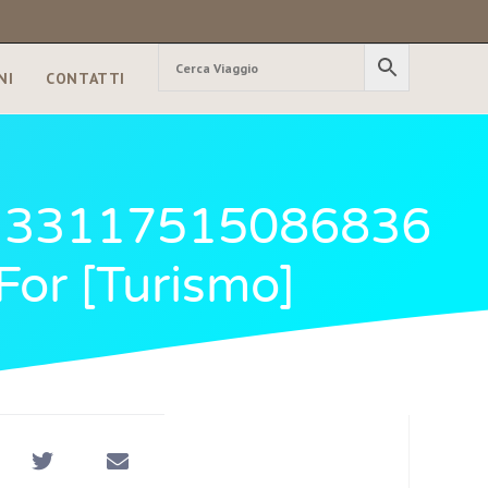
NI
CONTATTI
s/133117515086836
For [turismo]