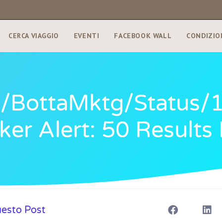
CERCA VIAGGIO
EVENTI
FACEBOOK WALL
CONDIZIO
om/BottaMktg/statu
er Alert: 50 Results 
uesto Post