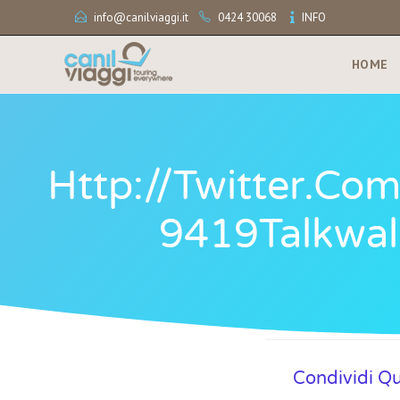
info@canilviaggi.it
0424 30068
INFO
HOME
Http://twitter.c
9419Talkwalk
Condividi Q