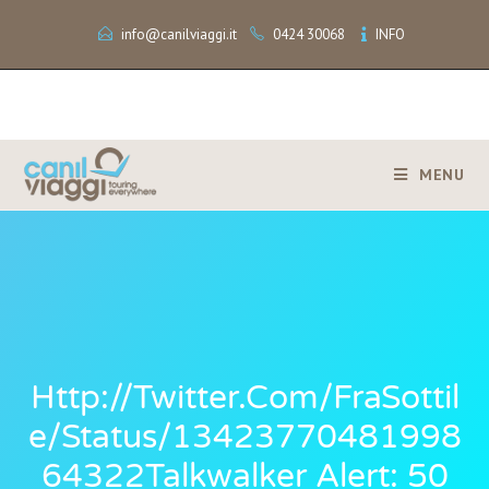
info@canilviaggi.it
0424 30068
INFO
MENU
Http://twitter.com/FraSottil
E/status/13423770481998
64322Talkwalker Alert: 50