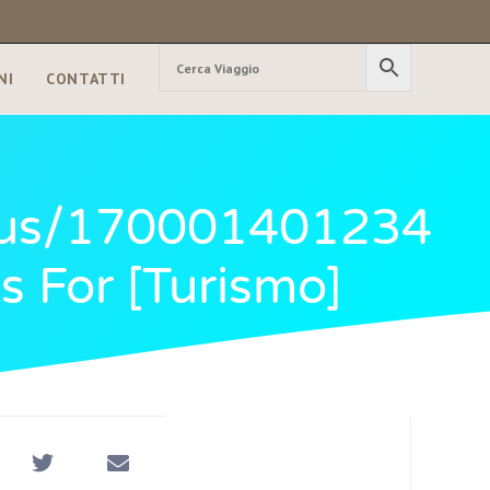
NI
CONTATTI
atus/170001401234
s For [turismo]