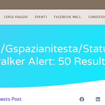
CERCA VIAGGIO
EVENTI
FACEBOOK WALL
CONDIZIO
om/gspazianitesta/st
ker Alert: 50 Result
uesto Post