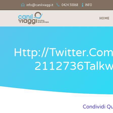
info@canilviaggi.it
0424 30068
INFO
HOME
Http://twitter.c
2112736Talkwal
Condividi Q