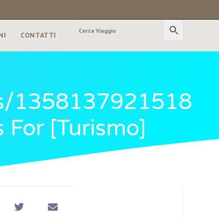
NI
CONTATTI
tus/1358137921518
 For [turismo]