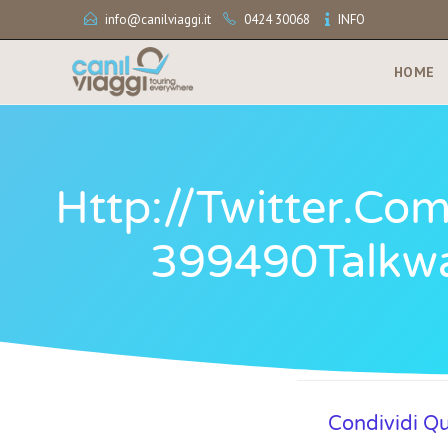
info@canilviaggi.it
0424 30068
INFO
HOME
Http://twitter.c
399490Talkwal
Condividi Q