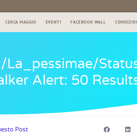
CERCA VIAGGIO
EVENTI
FACEBOOK WALL
CONDIZIO
om/la_pessimae/sta
ker Alert: 50 Results
uesto Post