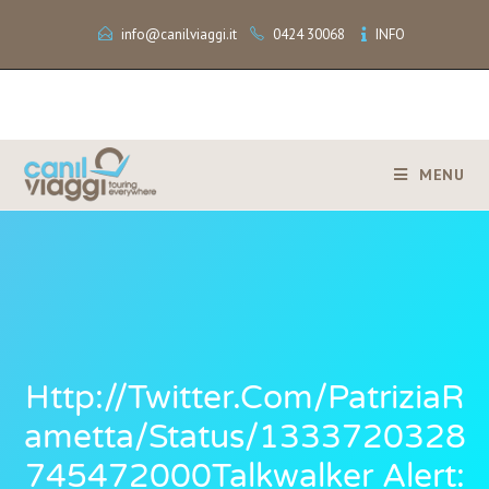
info@canilviaggi.it
0424 30068
INFO
MENU
Http://twitter.com/PatriziaR
Ametta/status/1333720328
745472000Talkwalker Alert: