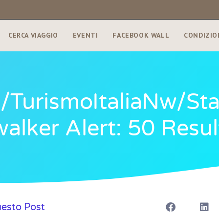
CERCA VIAGGIO
EVENTI
FACEBOOK WALL
CONDIZIO
om/TurismoItaliaNw/s
lker Alert: 50 Result
uesto Post