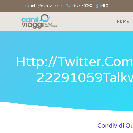
info@canilviaggi.it
0424 30068
INFO
HOME
Http://twitter.c
22291059Talkwa
Condividi Q