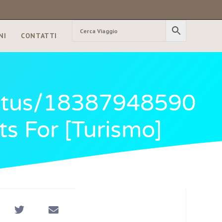
NI
CONTATTI
tatus/18387948590
s For [turismo]