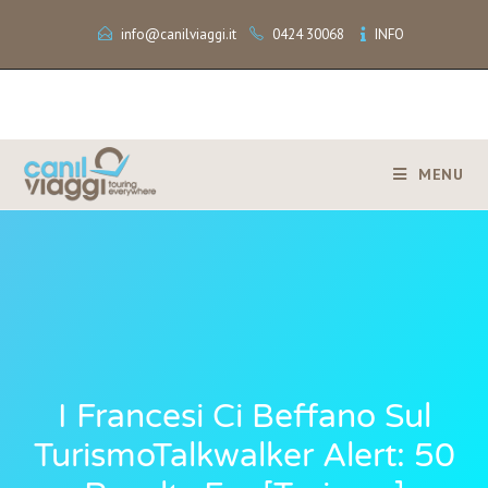
info@canilviaggi.it
0424 30068
INFO
MENU
I Francesi Ci Beffano Sul
TurismoTalkwalker Alert: 50