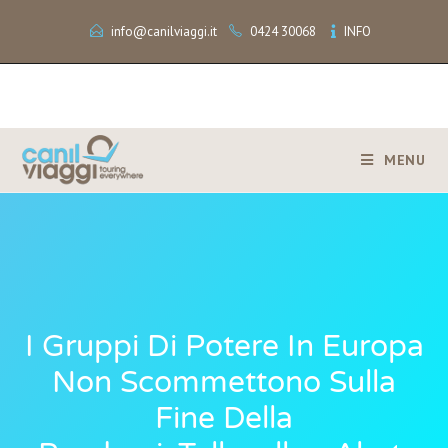
info@canilviaggi.it
0424 30068
INFO
MENU
I Gruppi Di Potere In Europa
Non Scommettono Sulla
Fine Della