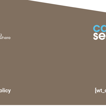
olicy
[wt_