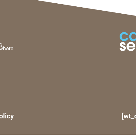
olicy
[wt_