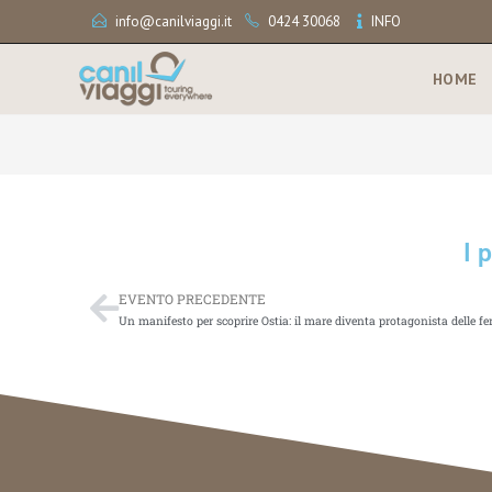
info@canilviaggi.it
0424 30068
INFO
HOME
I 
EVENTO PRECEDENTE