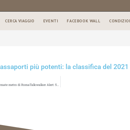
CERCA VIAGGIO
EVENTI
FACEBOOK WALL
CONDIZIO
passaporti più potenti: la classifica del 2021
Un manifesto per scoprire Ostia: il mare diventa protagonista delle fermate metro di RomaTalkwalker Alert: 50 results for [turismo]