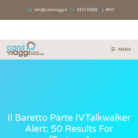
info@canilviaggi.it
0424 30068
INFO
MENU
Il Baretto Parte IVTalkwalker
Alert: 50 Results For