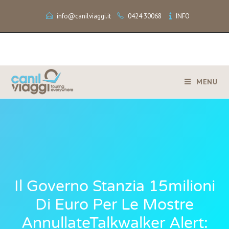
info@canilviaggi.it
0424 30068
INFO
MENU
Il Governo Stanzia 15milioni
Di Euro Per Le Mostre
AnnullateTalkwalker Alert: