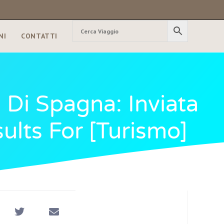
NI
CONTATTI
 Di Spagna: Inviata
ults For [turismo]