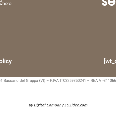
olicy
[wt_
1 Bassano del Grappa (VI) – P.IVA IT03259350241 – REA VI-311066 C.
By Digital Company SOSidee.com