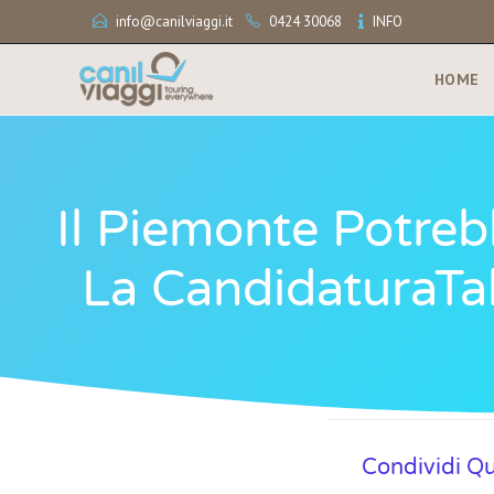
info@canilviaggi.it
0424 30068
INFO
HOME
Il Piemonte Potreb
La CandidaturaTal
Condividi Q