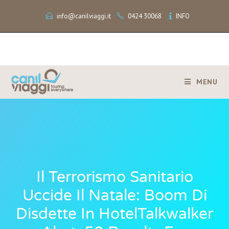
info@canilviaggi.it
0424 30068
INFO
MENU
Il Terrorismo Sanitario
Uccide Il Natale: Boom Di
Disdette In HotelTalkwalker