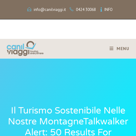
info@canilviaggi.it
0424 30068
INFO
MENU
Il Turismo Sostenibile Nelle
Nostre MontagneTalkwalker
Alert: 50 Results For