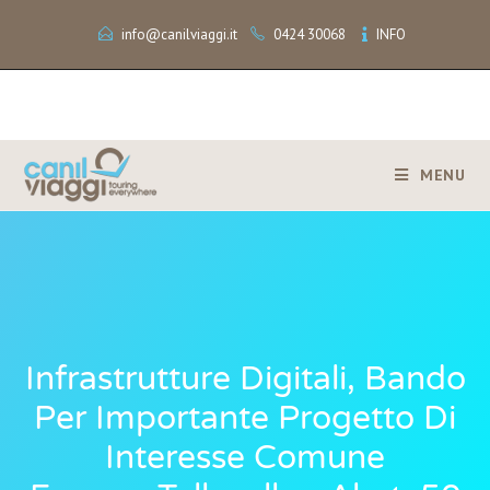
info@canilviaggi.it
0424 30068
INFO
MENU
Infrastrutture Digitali, Bando
Per Importante Progetto Di
Interesse Comune