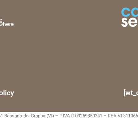
olicy
[wt_
1 Bassano del Grappa (VI) – P.IVA IT03259350241 – REA VI-311066 C.