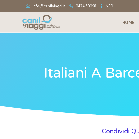
info@canilviaggi.it
0424 30068
INFO
HOME
Italiani A Bar
Condividi Q