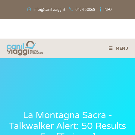
info@canilviaggi.it
0424 30068
INFO
MENU
La Montagna Sacra -
Talkwalker Alert: 50 Results