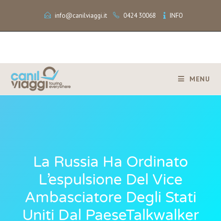
info@canilviaggi.it
0424 30068
INFO
MENU
La Russia Ha Ordinato
L’espulsione Del Vice
Ambasciatore Degli Stati
Uniti Dal PaeseTalkwalker