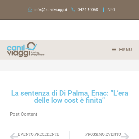
info@canilviaggi.it
0424 30068
INFO
MENU
>
La sentenza di Di Palma, Enac: “L’era delle low cost è finita”
La sentenza di Di Palma, Enac: “L’era
delle low cost è finita”
Post Content
EVENTO PRECEDENTE
PROSSIMO EVENTO