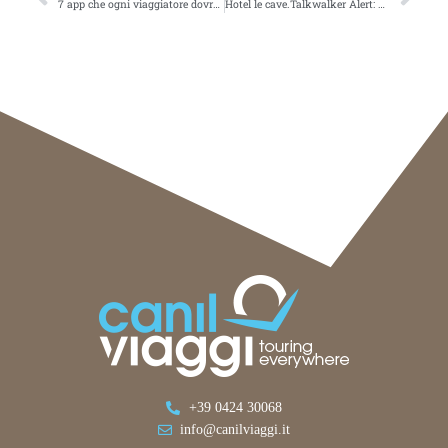
7 app che ogni viaggiatore dovrebbe avere sul telefono
Hotel le cave.Talkwalker Alert: 50 results for [turismo]
+39 0424 30068
info@canilviaggi.it