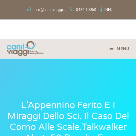
info@canilviaggi.it
0424 30068
INFO
MENU
L’Appennino Ferito E I
Miraggi Dello Sci. Il Caso Del
Corno Alle Scale.Talkwalker